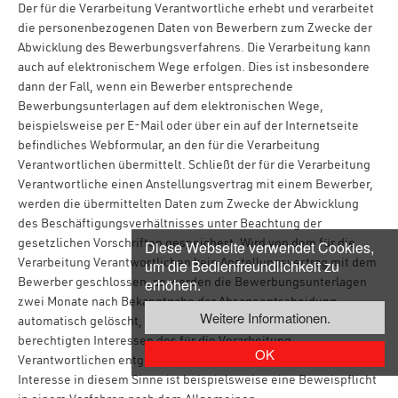
Der für die Verarbeitung Verantwortliche erhebt und verarbeitet
die personenbezogenen Daten von Bewerbern zum Zwecke der
Abwicklung des Bewerbungsverfahrens. Die Verarbeitung kann
auch auf elektronischem Wege erfolgen. Dies ist insbesondere
dann der Fall, wenn ein Bewerber entsprechende
Bewerbungsunterlagen auf dem elektronischen Wege,
beispielsweise per E-Mail oder über ein auf der Internetseite
befindliches Webformular, an den für die Verarbeitung
Verantwortlichen übermittelt. Schließt der für die Verarbeitung
Verantwortliche einen Anstellungsvertrag mit einem Bewerber,
werden die übermittelten Daten zum Zwecke der Abwicklung
des Beschäftigungsverhältnisses unter Beachtung der
Diese Webseite verwendet Cookies,
gesetzlichen Vorschriften gespeichert. Wird von dem für die
um die Bedienfreundlichkeit zu
Verarbeitung Verantwortlichen kein Anstellungsvertrag mit dem
erhöhen.
Bewerber geschlossen, so werden die Bewerbungsunterlagen
zwei Monate nach Bekanntgabe der Absageentscheidung
Weitere Informationen.
automatisch gelöscht, sofern einer Löschung keine sonstigen
berechtigten Interessen des für die Verarbeitung
OK
Verantwortlichen entgegenstehen. Sonstiges berechtigtes
Interesse in diesem Sinne ist beispielsweise eine Beweispflicht